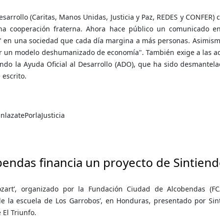
sarrollo (Caritas, Manos Unidas, Justicia y Paz, REDES y CONFER) cr
 una cooperación fraterna. Ahora hace público un comunicado e
s" en una sociedad que cada día margina a más personas. Asimis
atir un modelo deshumanizado de economía". También exige a las a
do la Ayuda Oficial al Desarrollo (ADO), que ha sido desmantelad
 escrito.
endas financia un proyecto de Sintiend
zart’, organizado por la Fundación Ciudad de Alcobendas (FCA
e la escuela de Los Garrobos’, en Honduras, presentado por Sinti
 El Triunfo.