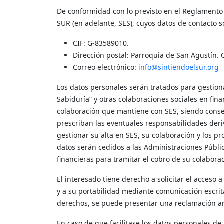
De conformidad con lo previsto en el Reglamento 
SUR (en adelante, SES), cuyos datos de contacto s
CIF: G-83589010.
Dirección postal: Parroquia de San Agustín. 
Correo electrónico:
info@sintiendoelsur.org
Los datos personales serán tratados para gestiona
Sabiduría” y otras colaboraciones sociales en fin
colaboración que mantiene con SES, siendo conse
prescriban las eventuales responsabilidades deriv
gestionar su alta en SES, su colaboración y los pr
datos serán cedidos a las Administraciones Públi
financieras para tramitar el cobro de su colabora
El interesado tiene derecho a solicitar el acceso 
y a su portabilidad mediante comunicación escrit
derechos, se puede presentar una reclamación an
En caso de que facilitase los datos personales d