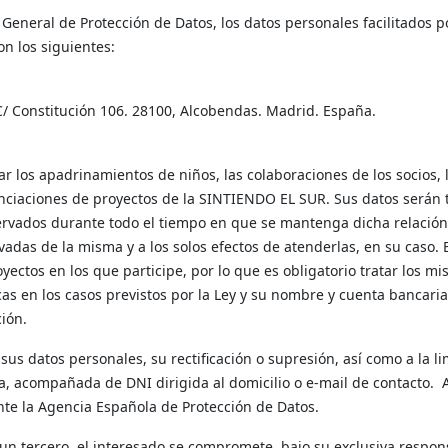
General de Protección de Datos, los datos personales facilitados 
on los siguientes:
C/ Constitución 106. 28100, Alcobendas. Madrid. España.
r los apadrinamientos de niños, las colaboraciones de los socios, 
anciaciones de proyectos de la SINTIENDO EL SUR. Sus datos serán t
rvados durante todo el tiempo en que se mantenga dicha relación 
adas de la misma y a los solos efectos de atenderlas, en su caso. 
oyectos en los que participe, por lo que es obligatorio tratar los 
cas en los casos previstos por la Ley y su nombre y cuenta bancar
ción.
a sus datos personales, su rectificación o supresión, así como a la 
a, acompañada de DNI dirigida al domicilio o e-mail de contacto. 
te la Agencia Española de Protección de Datos.
e un tercero, el interesado se compromete, bajo su exclusiva respo