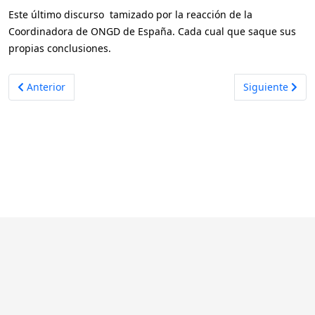
Este último discurso
tamizado por la reacción de la
Coordinadora de ONGD de España. Cada cual que saque sus
propias conclusiones.
Artículo anterior: Contra la #RiquezaqueEmpobrece, ¡Actúa!
Artículo siguie
Anterior
Siguiente